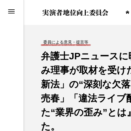
委員による意見・提言等
弁護士JPニュース
み理事が取材を受け
新法」の“深刻な欠落
売春」「違法ライブ
た“業界の歪み”と
た。