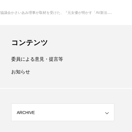
元女優が明かす「AV新法」の“深刻な欠落” 出演者が「海外出稼ぎ売春」「違法ライブ配信」も…立法府が招いた“業界の歪み”とは』の記事が掲載されました。
コンテンツ
委員による意見・提言等
お知らせ
ARCHIVE