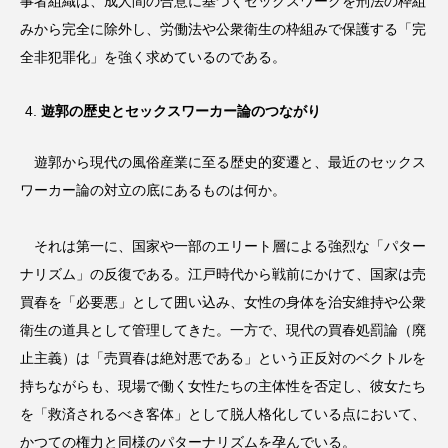
事者組織は、成人間の合意に基づくセックスワークを刑法の枠組
みから完全に除外し、労働法や公衆衛生の枠組みで保護する「完
全非犯罪化」を強く求めているのである。
遊郭の歴史とセックスワーカー論のつながり
遊郭から現代の風俗産業に至る歴史的変遷と、最近のセックス
ワーカー論の対立の底にあるものは何か。
それは第一に、国家や一部のエリート層による強烈な「パター
ナリズム」の反復である。江戸時代から戦前にかけて、国家は売
買春を「必要悪」として囲い込み、女性の身体を治安維持や公衆
衛生の道具として管理してきた。一方で、現代の買春処罰論（廃
止主義）は「売買春は絶対悪である」という正反対のベクトルを
持ちながらも、現場で働く女性たちの主体性を否定し、彼女たち
を「救済されるべき客体」として脱人格化している点において、
かつての権力と同様のパターナリズムを孕んでいる。