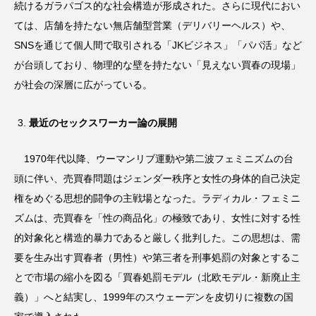
続けるガラパゴス的な社会構造が形成された。さらに現代におい
ては、店舗を持たない無店舗型営業（デリバリーヘルス）や、
SNSを通じて個人間で取引される「JKビジネス」「パパ活」など
が台頭しており、物理的な壁を持たない「見えない買春の現場」
が社会の深層に広がっている。
最近のセックスワーカー論の展開
1970年代以降、ウーマンリブ運動や第二波フェミニズムの台
頭に伴い、売買春問題はジェンダー秩序と女性の身体的自己決定
権をめぐる思想的闘争の主戦場となった。ラディカル・フェミニ
ズムは、売買春を「性の商品化」の極致であり、女性に対する性
的対象化と構造的暴力であると厳しく批判した。この思想は、需
要を生み出す買春者（男性）や第三者を刑事処罰の対象とするこ
とで市場の縮小を図る「買春処罰モデル（北欧モデル・新廃止主
義）」へと結実し、1999年のスウェーデンを皮切りに複数の国