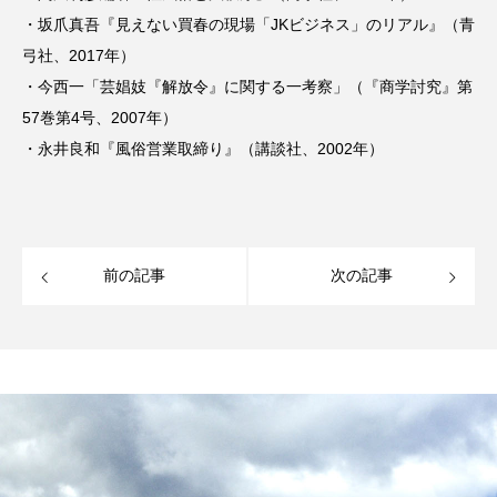
・坂爪真吾『見えない買春の現場「JKビジネス」のリアル』（青
弓社、2017年）
・今西一「芸娼妓『解放令』に関する一考察」（『商学討究』第
57巻第4号、2007年）
・永井良和『風俗営業取締り』（講談社、2002年）
前の記事
次の記事