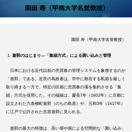
園田 寿（甲南大学名誉教授）
遊郭のはじまり―「集娼方式」による囲い込みと管理
日本における近代以前の売買春の管理システムを象徴するのが
「遊郭」である。近世の為政者は、市中に散在する私娼を厳しく
取り締まる一方で、特定の区画に売買春の場を集約させる「集
娼」方式を採用した。その端緒は、慶長7年（1602年）に京都に
設立された六条柳町遊郭（のちの島原）や、元和3年（1617年）
に江戸で公許された吉原遊郭に見られる。
遊郭の最大の特徴は、高い塀や堀による空間的な「囲い込み」