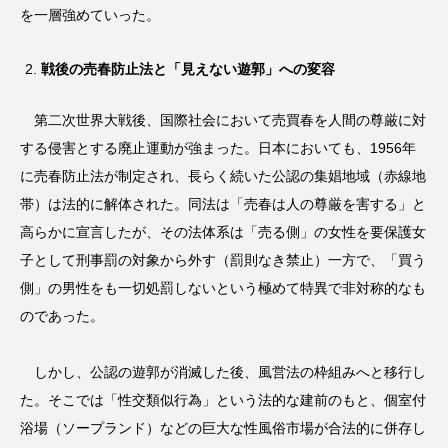
を一層強めていった。
戦後の売春防止法と「見えない遊郭」への変容
第二次世界大戦後、国際社会において売買春を人間の尊厳に対
する侵害とする廃止運動が強まった。日本においても、1956年
に売春防止法が制定され、長らく続いた公認の集娼地域（赤線地
帯）は法的に解体された。同法は「売春は人の尊厳を害する」と
高らかに宣言したが、その法体系は「売る側」の女性を要保護女
子として刑事罰の対象から外す（罰則なき禁止）一方で、「買う
側」の男性をも一切処罰しないという極めて特異で非対称的なも
のであった。
しかし、公認の遊郭が消滅した後、風営法の枠組みへと移行し
た。そこでは「性交類似行為」という法的な建前のもと、個室付
浴場（ソープランド）などの巨大な性風俗市場が合法的に併存し