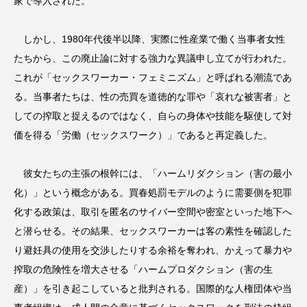
家で導入された。
しかし、1980年代後半以降、実際に性産業で働く当事者女性
たちから、この廃止論に対する強力な異議申し立てが行われた。
これが「セックスワーカー・フェミニズム」と呼ばれる潮流であ
る。当事者たちは、性の売買を道徳的な罪や「哀れな被害者」と
しての搾取と捉えるのではなく、自らの身体や技能を駆使して対
価を得る「労働（セックスワーク）」であると再定義した。
彼女たちの主張の根幹には、「ハームリダクション（害の最小
化）」という概念がある。買春処罰モデルのように需要側を犯罪
化する政策は、取引を匿名のサイバー空間や密室といった地下へ
と潜らせる。その結果、セックスワーカーは客の素性を確認した
り避妊具の使用を交渉したりする余裕を奪われ、かえって暴力や
搾取の危険性を増大させる「ハームプロダクション（害の生
産）」を引き起こしていると批判される。国際的な人権団体や当