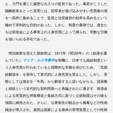
と、大門を通じた厳密な出入りの監視であった。幕府がこうした
隔離政策をとった背景には、犯罪者が逃げ込みやすい売買春の場
を一箇所に集めることで、監視と治安維持の効率を高めるという
極めて実利的な目的があった。しかし、制度の裏側では、遊女た
ちは前借金による事実上の人身売買によって縛られ、苛酷な労働
を強いられる存在であった。
明治維新を迎えた新政府は、1872年（明治5年）の（奴隷を運
んでいた）
マリア・ルス号事件
を契機に、日本でも娼妓制度とい
う人身売買が行われていると国際的な非難を浴びたため、「芸娼
妓解放令」を発布して形式的に人身売買を禁止した。しかし、実
態としては遊女を「牛馬」から解放すると謳いながらも、貸座敷
と娼妓という近代的な契約関係へと再編されたに過ぎず、前借金
による実質的な搾取構造と集娼方式に基づく公娼制度はその後も
強固に維持された。さらに、公衆衛生の観点から梅毒などの性病
検診が導入され、遊郭は国家による身体の管理装置としての性格