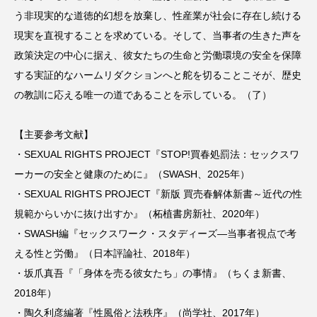
う非現実的な道徳的幻想を放棄し、性産業が社会に存在し続ける
現実を直視することを求めている。そして、当事者の生きた声を
政策決定の中心に据え、彼女たちの生命と労働環境の安全を保障
する実証的なハームリダクションへと舵を切ることこそが、歴史
の教訓に応える唯一の道であることを示している。（了）
【主要参考文献】
・SEXUAL RIGHTS PROJECT『STOP!買春処罰法：セックスワ
ーカーの安全と健康のために』（SWASH、2025年）
・SEXUAL RIGHTS PROJECT『新版 買売春解体新書～近代の性
規範からいかに抜け出すか』（柘植書房新社、2020年）
・SWASH編『セックスワーク・スタディーズ―当事者視点で考
える性と労働』（日本評論社、2018年）
・坂爪真吾『「身体を売る彼女たち」の事情』（ちくま新書、
2018年）
・陶久利彦編著『性風俗と法秩序』（尚学社、2017年）