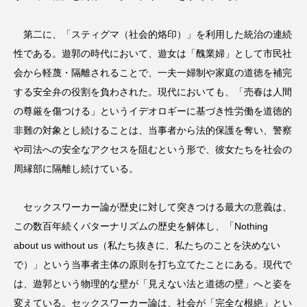
第二に、「スティグマ（社会的烙印）」を利用した統治の連続
性である。遊郭の時代において、遊女は「醜業婦」として市民社
会から軽蔑・隔離されることで、一夫一婦制や家庭の道徳を補完
する安全弁の役割を負わされた。現代においても、「売春は人間
の尊厳を傷つける」というイデオロギーに基づき性労働を道徳的
非難の対象とし続けることは、当事者から法的保護を奪い、警察
や司法への安全なアクセスを阻むという形で、彼女たちを社会の
周縁部に隔離し続けている。
セックスワーカー論が歴史に対して突きつける最大の意義は、
この数百年続くパターナリズムの歴史を解体し、「Nothing
about us without us（私たち抜きに、私たちのことを決めない
で）」という当事者主体の原則を打ち立てたことにある。現代で
は、遊郭という物理的な壁が「見えない法と道徳の壁」へと姿を
変えている。セックスワーカー論は、社会が「完全な根絶」とい